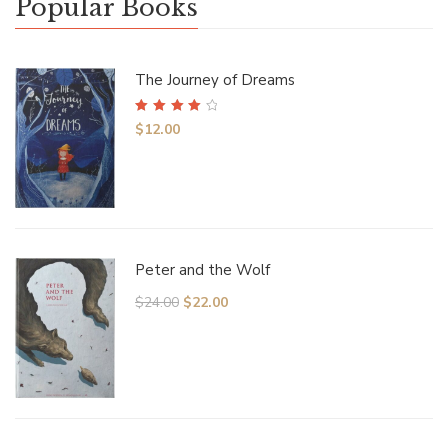
Popular Books
The Journey of Dreams
Rated
4.00
$
12.00
out of 5
Peter and the Wolf
$
24.00
$
22.00